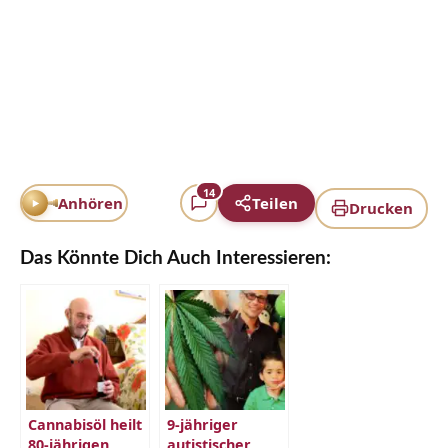
14
Anhören
Teilen
Drucken
Das Könnte Dich Auch Interessieren:
Cannabisöl heilt
9-jähriger
80-jährigen
autistischer