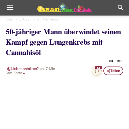
Start
☼ Gesundheit, Heilwissen
50-jähriger Mann überwindet seinen
Kampf gegen Lungenkrebs mit
Cannabisöl
31818
🎧
14
Lieber anhören?
·
ca.
7
Min
Teilen
am Ende
↓