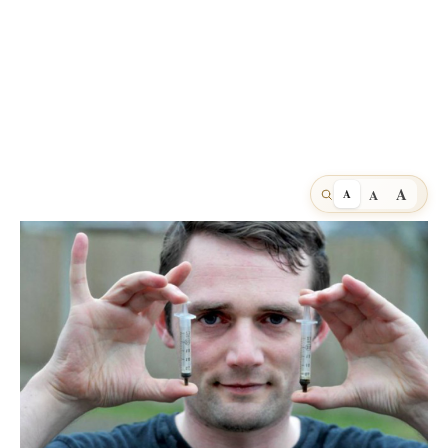
A
A
A