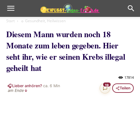
Start
☼ Gesundheit, Heilwissen
Diesem Mann wurden noch 18
Monate zum leben gegeben. Hier
seht ihr, wie er seinen Krebs illegal
geheilt hat
17814
🎧
19
Lieber anhören?
·
ca.
6
Min
Teilen
am Ende
↓