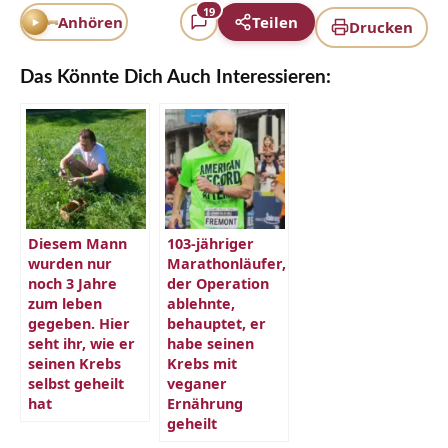
19
Anhören
Teilen
Drucken
Das Könnte Dich Auch Interessieren:
Diesem Mann
103-jähriger
wurden nur
Marathonläufer,
noch 3 Jahre
der Operation
zum leben
ablehnte,
gegeben. Hier
behauptet, er
seht ihr, wie er
habe seinen
seinen Krebs
Krebs mit
selbst geheilt
veganer
hat
Ernährung
geheilt