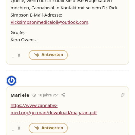
Quelle, wenn durch Zufall Sie diese Frage kaufen
möchten, Cannabisöl in Kontakt mit seinem Dr. Rick
Simpson E-Mail-Adresse:
Ricksimpsonmedicaloil@outlook.com
.
Grüße,
Kera Owens.
Antworten
0
Mariele
10 Jahre vor
https://www.cannabis-
med.org/german/download/magazin.pdf
Antworten
0