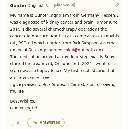
Gunter Ingrid
5 Jahre vor
My name is Günter Ingrid am from Germany Hessen, I
was diagnosed of kidney cancer and brain Tumor June
2016, I did several chemotherapy operations the
cancer did not cure. April 2021 I came across Cannabis
oil , RSO oil which i order from Rick Simpson via email
online at
Ricksimpsonmedicaloil@outlook.com
The medication arrived at my door step exactly 3days i
started the treatment, On June 26th 2021 i went for a
scan i was so happy to see My test result stating that i
am now cancer free.
I give praises to Rick Simpson Cannabis oil for saving
my life.
Best Wishes,
Günter Ingrid
Antworten
0