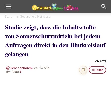
Start
☼ Gesundheit, Heilwissen
Studie zeigt, dass die Inhaltsstoffe
von Sonnenschutzmitteln bei jedem
Auftragen direkt in den Blutkreislauf
gelangen
8079
🎧
Lieber anhören?
·
ca.
14
Min
Teilen
am Ende
↓