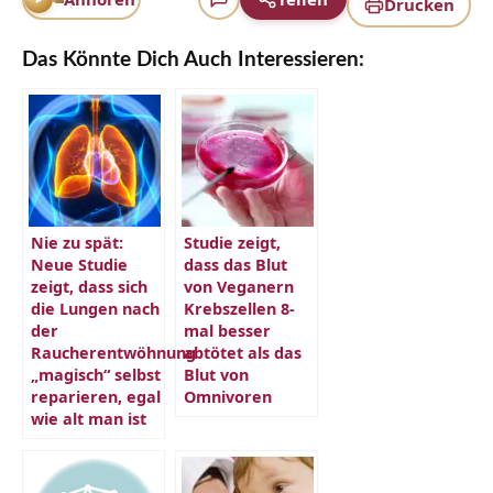
Drucken
Journal of Internal Medicine: Sonnenmeidung als
Risikofaktor vergleichbar dem Rauchen
Das Könnte Dich Auch Interessieren:
European Journal of Cancer: Bessere Überlebensraten bei
Hautkrebs durch frühere Sonnenexposition
Übersicht zum natürlichen Lichtschutzfaktor pflanzlicher
Öle
Nie zu spät:
Studie zeigt,
Neue Studie
dass das Blut
zeigt, dass sich
von Veganern
die Lungen nach
Krebszellen 8-
der
mal besser
Raucherentwöhnung
abtötet als das
„magisch“ selbst
Blut von
reparieren, egal
Omnivoren
wie alt man ist