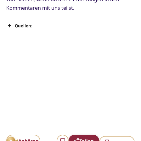
Kommentaren mit uns teilst.
Quellen:
FDA-Studie zur systemischen Aufnahme von
Sonnenschutz-Wirkstoffen, JAMA
Universität Berkeley: Kosmetikpause senkt
hormonschädigende Chemikalien im Körper
Universität Manitoba: Sonnenschutzmittel dringen
erheblich in die Haut ein
Queensland Cancer Fund Laboratories: Wirkung von
Oxybenzon auf Zellwachstum und Mitochondrien
Studie zur verstärkten Hautaufnahme von Herbiziden
durch Sonnenschutz-Wirkstoffe
Anhören
Teilen