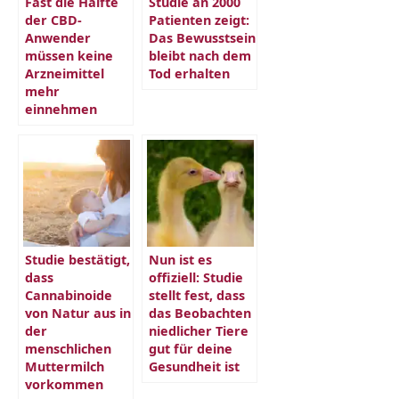
Fast die Hälfte
Studie an 2000
der CBD-
Patienten zeigt:
Anwender
Das Bewusstsein
müssen keine
bleibt nach dem
Arzneimittel
Tod erhalten
mehr
einnehmen
Studie bestätigt,
Nun ist es
dass
offiziell: Studie
Cannabinoide
stellt fest, dass
von Natur aus in
das Beobachten
der
niedlicher Tiere
menschlichen
gut für deine
Muttermilch
Gesundheit ist
vorkommen