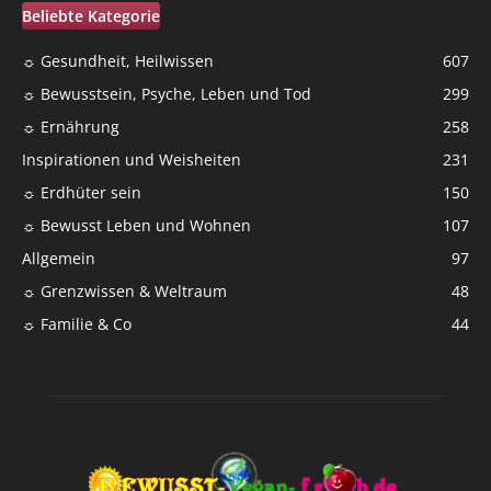
Beliebte Kategorie
☼ Gesundheit, Heilwissen
607
☼ Bewusstsein, Psyche, Leben und Tod
299
☼ Ernährung
258
Inspirationen und Weisheiten
231
☼ Erdhüter sein
150
☼ Bewusst Leben und Wohnen
107
Allgemein
97
☼ Grenzwissen & Weltraum
48
☼ Familie & Co
44