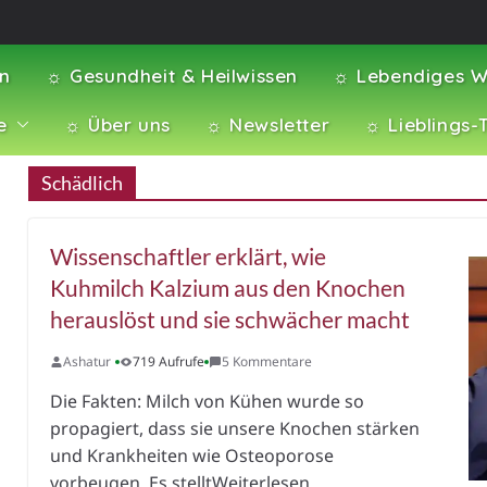
en
☼ Gesundheit & Heilwissen
☼ Lebendiges W
e
☼ Über uns
☼ Newsletter
☼ Lieblings-
Schädlich
Wissenschaftler erklärt, wie
Kuhmilch Kalzium aus den Knochen
herauslöst und sie schwächer macht
Ashatur
719 Aufrufe
5 Kommentare
Die Fakten: Milch von Kühen wurde so
propagiert, dass sie unsere Knochen stärken
und Krankheiten wie Osteoporose
vorbeugen. Es stelltWeiterlesen