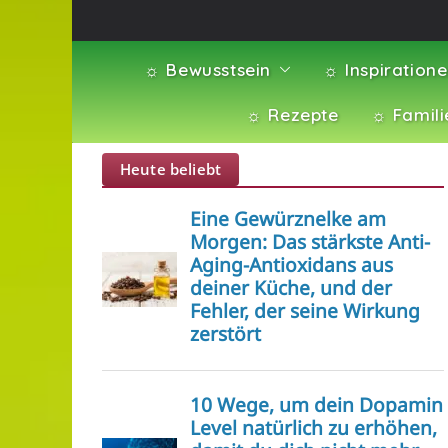
☼ Bewusstsein
☼ Inspiration
☼ Rezepte
☼ Famili
Heute beliebt