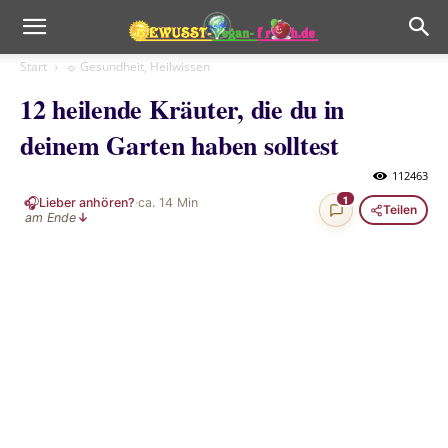
Start
☼ Gesundheit, Heilwissen
12 heilende Kräuter, die du in
deinem Garten haben solltest
112463
🎧
1
Lieber anhören?
·
ca.
14
Min
Teilen
am Ende
↓