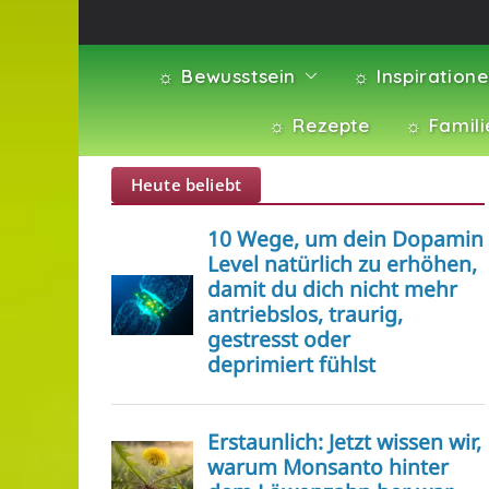
☼ Bewusstsein
☼ Inspiration
☼ Rezepte
☼ Famili
Heute beliebt