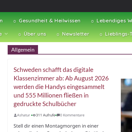
en
☼ Gesundheit & Heilwissen
☼ Lebendiges W
e
☼ Über uns
☼ Newsletter
☼ Lieblings-
Allgemein
Schweden schafft das digitale
Klassenzimmer ab: Ab August 2026
werden die Handys eingesammelt
und 555 Millionen fließen in
gedruckte Schulbücher
Ashatur
311 Aufrufe
0 Kommentare
Stell dir einen Montagmorgen in einer