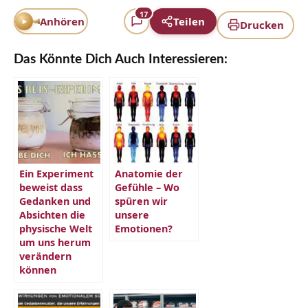
17
Anhören
Teilen
Drucken
Das Könnte Dich Auch Interessieren:
Ein Experiment
Anatomie der
beweist dass
Gefühle – Wo
Gedanken und
spüren wir
Absichten die
unsere
physische Welt
Emotionen?
um uns herum
verändern
können