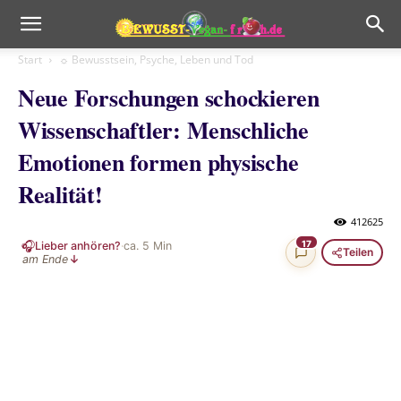
Start
☼ Bewusstsein, Psyche, Leben und Tod
Neue Forschungen schockieren
Wissenschaftler: Menschliche
Emotionen formen physische
Realität!
412625
🎧
17
Lieber anhören?
·
ca.
5
Min
Teilen
am Ende
↓