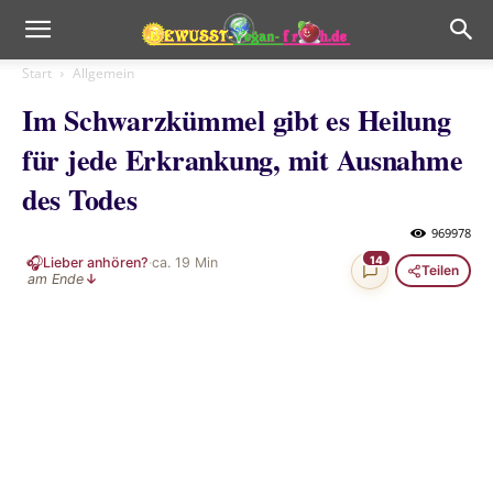
Start
Allgemein
Im Schwarzkümmel gibt es Heilung
für jede Erkrankung, mit Ausnahme
des Todes
969978
🎧
14
Lieber anhören?
·
ca.
19
Min
Teilen
am Ende
↓