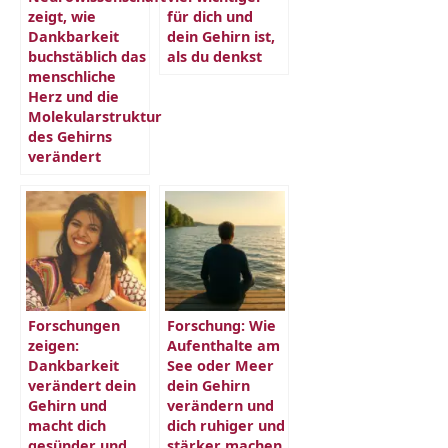
zeigt, wie
für dich und
Dankbarkeit
dein Gehirn ist,
buchstäblich das
als du denkst
menschliche
Herz und die
Molekularstruktur
des Gehirns
verändert
Forschungen
Forschung: Wie
zeigen:
Aufenthalte am
Dankbarkeit
See oder Meer
verändert dein
dein Gehirn
Gehirn und
verändern und
macht dich
dich ruhiger und
gesünder und
stärker machen