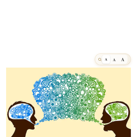
A
A
A