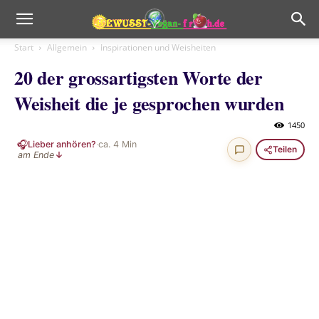
Start
Allgemein
Inspirationen und Weisheiten
20 der grossartigsten Worte der
Weisheit die je gesprochen wurden
1450
🎧
Lieber anhören?
·
ca.
4
Min
Teilen
am Ende
↓