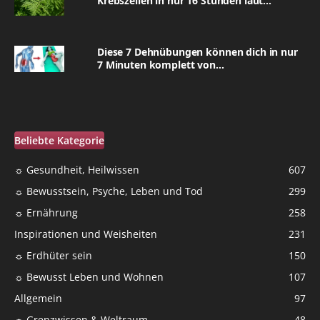
Krebszellen in nur 16 Stunden laut...
Diese 7 Dehnübungen können dich in nur
7 Minuten komplett von...
Beliebte Kategorie
☼ Gesundheit, Heilwissen
607
☼ Bewusstsein, Psyche, Leben und Tod
299
☼ Ernährung
258
Inspirationen und Weisheiten
231
☼ Erdhüter sein
150
☼ Bewusst Leben und Wohnen
107
Allgemein
97
☼ Grenzwissen & Weltraum
48