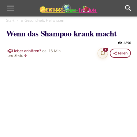
Start
☼ Gesundheit, Heilwissen
Wenn das Shampoo krank macht
4896
🎧
1
Lieber anhören?
·
ca.
16
Min
Teilen
am Ende
↓