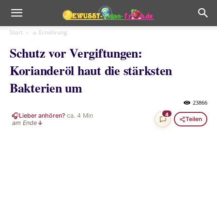
Start
☼ Ernährung
Schutz vor Vergiftungen:
Korianderöl haut die stärksten
Bakterien um
23866
🎧
4
Lieber anhören?
·
ca.
4
Min
Teilen
am Ende
↓