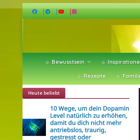
Zum
Inhalt
springen
☼ Bewusstsein
☼ Inspiration
☼ Rezepte
☼ Famili
Heute beliebt