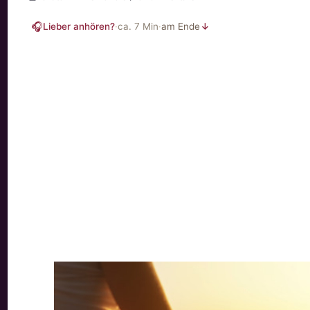
🎧
Lieber anhören?
·
ca.
7
Min
·
am Ende
↓