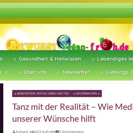
en
☼ Gesundheit & Heilwissen
☼ Lebendiges W
e
☼ Über uns
☼ Newsletter
☼ Lieblings-
☼ BEWUSSTSEIN, PSYCHE, LEBEN UND TOD
☼ DAS ERWACHEN ☼
Tanz mit der Realität – Wie Medi
unserer Wünsche hilft
Ashatur
423 Aufrufe
0 Kommentare