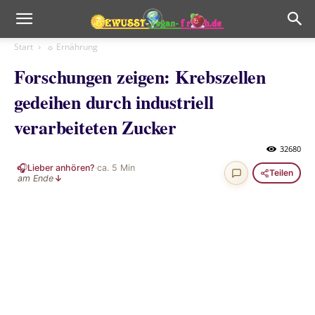
Start
☼ Ernährung
Forschungen zeigen: Krebszellen
gedeihen durch industriell
verarbeiteten Zucker
32680
🎧
Lieber anhören?
·
ca.
5
Min
Teilen
am Ende
↓