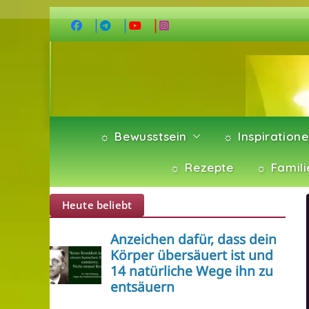
Zum
Inhalt
springen
☼ Bewusstsein
☼ Inspiration
☼ Rezepte
☼ Famili
Heute beliebt