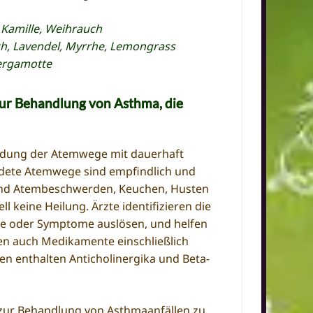
 Kamille, Weihrauch
ch, Lavendel, Myrrhe, Lemongrass
Bergamotte
 zur Behandlung von Asthma, die
ündung der Atemwege mit dauerhaft
ndete Atemwege sind empfindlich und
nd Atembeschwerden, Keuchen, Husten
ell keine Heilung.
Ärzte identifizieren die
lle oder Symptome auslösen, und helfen
ben auch Medikamente einschließlich
ren enthalten Anticholinergika und Beta-
 zur Behandlung von Asthmaanfällen zu