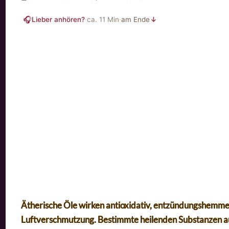
🎧
Lieber anhören?
·
ca.
11
Min
·
am Ende
↓
Ätherische Öle wirken antioxidativ, entzündungshemm
Luftverschmutzung.
Bestimmte heilenden Substanzen au