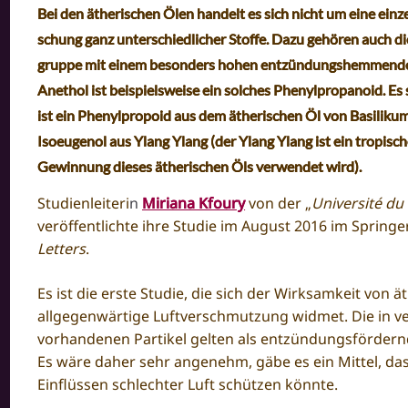
Bei den
ätherischen Ölen
han­delt es sich nicht um eine ein­z
schung ganz un­ter­schied­li­cher Stof­fe. Dazu ge­hö­ren auch 
grup­pe mit einem be­son­ders hohen ent­zün­dungs­hem­men­den un
Anethol ist beispielsweise ein solches Phenylpropanoid. E
ist ein Phenylpropoid aus dem ätherischen Öl von Basilik
Isoeugenol aus Ylang Ylang (der Ylang Ylang ist ein tropisc
Gewinnung dieses ätherischen Öls verwendet wird).
Studienleiteri
n
Miriana Kfoury
von der „
Université du 
veröffentlichte ihre Studie im August 2016 im Springe
Letters
.
Es ist die erste Studie, die sich der Wirksamkeit von 
allgegenwärtige Luftverschmutzung widmet. Die in v
vorhandenen Partikel gelten als entzündungsfördernd
Es wäre daher sehr angenehm, gäbe es ein Mittel, d
Einflüssen schlechter Luft schützen könnte.