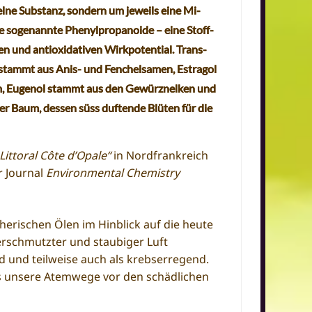
el­ne Sub­stanz, son­dern um je­weils eine Mi­
die sogenannte Phe­nyl­pro­pano­ide – eine Stoff­
d an­ti­oxi­da­ti­ven Wirk­po­ten­ti­al. Trans-
s stammt aus Anis- und
Fenchelsamen,
Estragol
um, Eugenol stammt aus den Gewürznelken und
her Baum, dessen süss duftende Blüten für die
Littoral Côte d’Opale“
in Nordfrankreich
r Journal
Environmental Chemistry
ätherischen Ölen im Hinblick auf die heute
erschmutzter und staubiger Luft
 und teilweise auch als krebserregend.
as unsere Atemwege vor den schädlichen