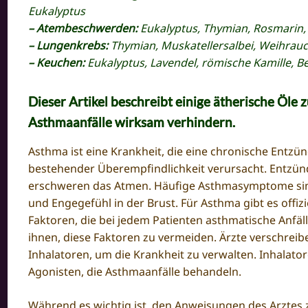
Eukalyptus
– Atembeschwerden:
Eukalyptus, Thymian, Rosmarin,
– Lungenkrebs:
Thymian, Muskatellersalbei, Weihrau
– Keuchen:
Eukalyptus, Lavendel, römische Kamille, 
Dieser Artikel beschreibt einige ätherische Öle
Asthmaanfälle wirksam verhindern.
Asthma ist eine Krankheit, die eine chronische Entz
bestehender Überempfindlichkeit verursacht. Entzü
erschweren das Atmen. Häufige Asthmasymptome si
und Engegefühl in der Brust. Für Asthma gibt es offizi
Faktoren, die bei jedem Patienten asthmatische Anfä
ihnen, diese Faktoren zu vermeiden. Ärzte verschrei
Inhalatoren, um die Krankheit zu verwalten. Inhalato
Agonisten, die Asthmaanfälle behandeln.
Während es wichtig ist, den Anweisungen des Arztes