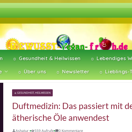
en
☼ Gesundheit & Heilwissen
☼ Lebendiges W
e
☼ Über uns
☼ Newsletter
☼ Lieblings-
☼ GESUNDHEIT, HEILWISSEN
Duftmedizin: Das passiert mit 
ätherische Öle anwendest
Ashatur
559 Aufrufe
0 Kommentare