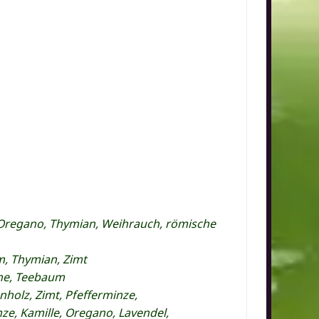
, Oregano, Thymian, Weihrauch, römische
m, Thymian, Zimt
one, Teebaum
holz, Zimt, Pfefferminze,
ze, Kamille, Oregano, Lavendel,