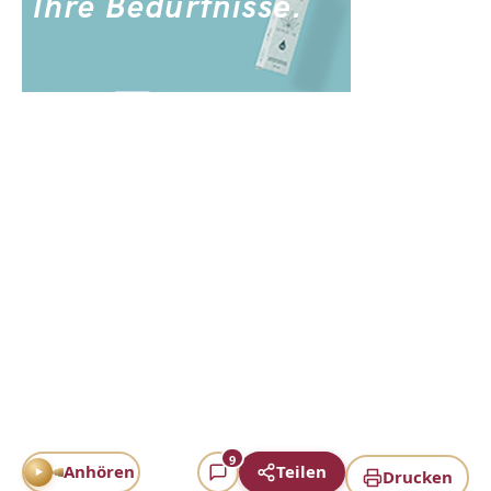
9
Anhören
Teilen
Drucken