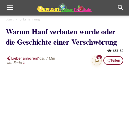
Start
☼ Ernährung
Warum Hanf verboten wurde oder
die Geschichte einer Verschwörung
633152
🎧
9
Lieber anhören?
·
ca.
7
Min
Teilen
am Ende
↓