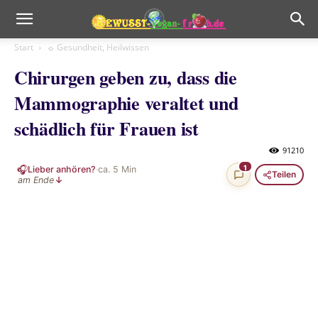
Start
☼ Gesundheit, Heilwissen
Chirurgen geben zu, dass die
Mammographie veraltet und
schädlich für Frauen ist
91210
🎧
1
Lieber anhören?
·
ca.
5
Min
Teilen
am Ende
↓