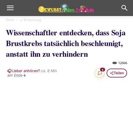
Start
☼ Ernährung
Wissenschaftler entdecken, dass Soja
Brustkrebs tatsächlich beschleunigt,
anstatt ihn zu verhindern
12666
🎧
1
Lieber anhören?
·
ca.
8
Min
Teilen
am Ende
↓