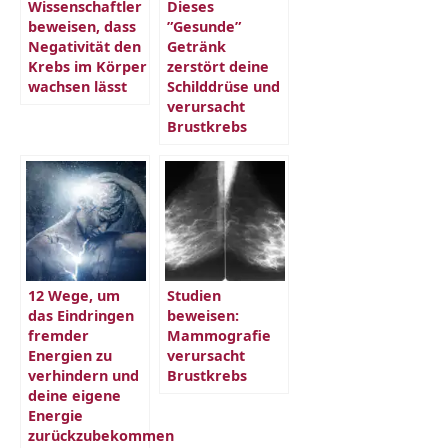
Wissenschaftler
Dieses
beweisen, dass
”Gesunde”
Negativität den
Getränk
Krebs im Körper
zerstört deine
wachsen lässt
Schilddrüse und
verursacht
Brustkrebs
12 Wege, um
Studien
das Eindringen
beweisen:
fremder
Mammografie
Energien zu
verursacht
verhindern und
Brustkrebs
deine eigene
Energie
zurückzubekommen