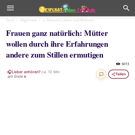
Start
Allgemein
☼ Bewusst Leben und Wohnen
Frauen ganz natürlich: Mütter
wollen durch ihre Erfahrungen
andere zum Stillen ermutigen
6013
🎧
Lieber anhören?
·
ca.
10
Min
Teilen
am Ende
↓