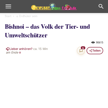
Start
☼ Erdhüter sein
Bishnoi – das Volk der Tier- und
Umweltschützer
90615
🎧
5
Lieber anhören?
·
ca.
15
Min
Teilen
am Ende
↓