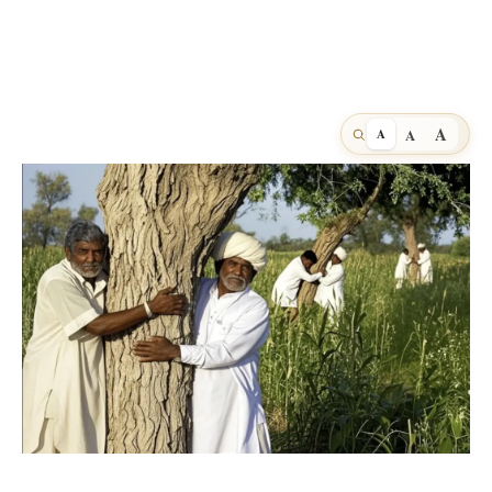
A
A
A