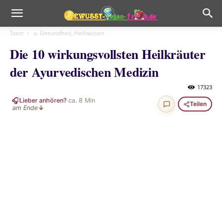
Start
☼ Gesundheit, Heilwissen
Die 10 wirkungsvollsten Heilkräuter
der Ayurvedischen Medizin
17323
🎧
Lieber anhören?
·
ca.
8
Min
Teilen
am Ende
↓