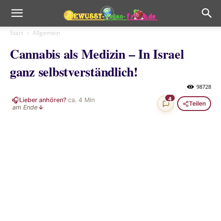
Start
Allgemein
Cannabis als Medizin – In Israel
ganz selbstverständlich!
98728
🎧
4
Lieber anhören?
·
ca.
4
Min
Teilen
am Ende
↓