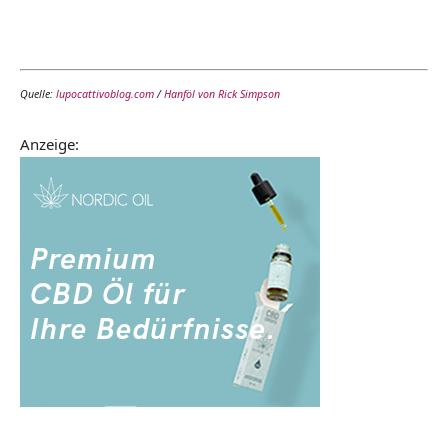
Quelle:
lupocattivoblog.com
/
Hanföl von Rick Simpson
Anzeige: