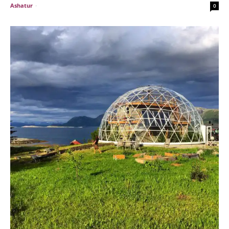
Ashatur
-
0