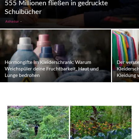
555 Millionen fließen in gedruckte
Schulbücher
Ashatur
-
Hormongifte im Kleiderschrank: Warum
Der verst
Weichspüler deine Fruchtbarkeit, Haut und
Kleidersc
Lunge bedrohen
Kleidung 