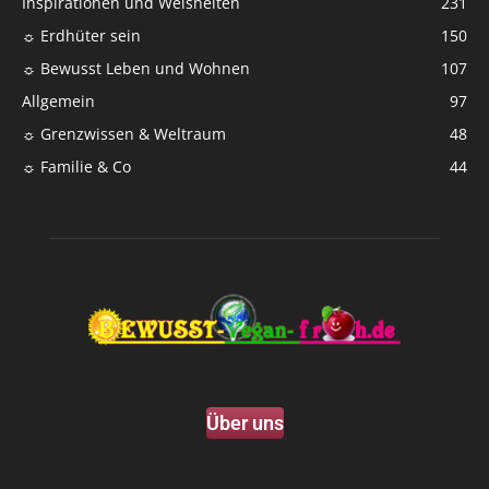
Inspirationen und Weisheiten
231
☼ Erdhüter sein
150
☼ Bewusst Leben und Wohnen
107
Allgemein
97
☼ Grenzwissen & Weltraum
48
☼ Familie & Co
44
Über uns