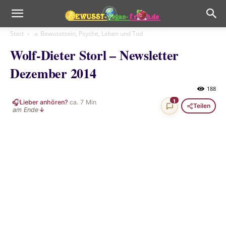
Start
☼ Bewusstsein, Psyche, Leben und Tod
Wolf-Dieter Storl – Newsletter
Dezember 2014
188
🎧
1
Lieber anhören?
·
ca.
7
Min
Teilen
am Ende
↓