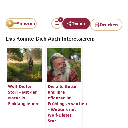
1
Anhören
Teilen
Drucken
Das Könnte Dich Auch Interessieren:
Wolf-Dieter
Die alte Göttin
Storl – Mit der
und ihre
Natur in
Pflanzen im
Einklang leben
Frühlingserwachen
– Webtalk mit
Wolf-Dieter
Storl