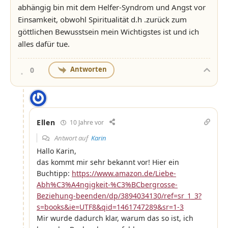
abhängig bin mit dem Helfer-Syndrom und Angst vor
Einsamkeit, obwohl Spiritualität d.h .zurück zum
göttlichen Bewusstsein mein Wichtigstes ist und ich
alles dafür tue.
Antworten
0
Ellen
10 Jahre vor
Antwort auf
Karin
Hallo Karin,
das kommt mir sehr bekannt vor! Hier ein
Buchtipp:
https://www.amazon.de/Liebe-
Abh%C3%A4ngigkeit-%C3%BCbergrosse-
Beziehung-beenden/dp/3894034130/ref=sr_1_3?
s=books&ie=UTF8&qid=1461747289&sr=1-3
Mir wurde dadurch klar, warum das so ist, ich