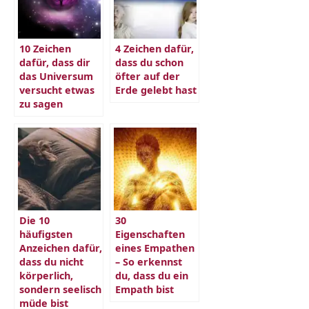
10 Zeichen
4 Zeichen dafür,
dafür, dass dir
dass du schon
das Universum
öfter auf der
versucht etwas
Erde gelebt hast
zu sagen
Die 10
30
häufigsten
Eigenschaften
Anzeichen dafür,
eines Empathen
dass du nicht
– So erkennst
körperlich,
du, dass du ein
sondern seelisch
Empath bist
müde bist