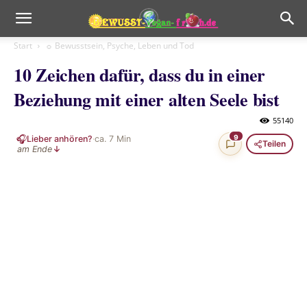
Start
☼ Bewusstsein, Psyche, Leben und Tod
10 Zeichen dafür, dass du in einer
Beziehung mit einer alten Seele bist
55140
🎧
9
Lieber anhören?
·
ca.
7
Min
Teilen
am Ende
↓