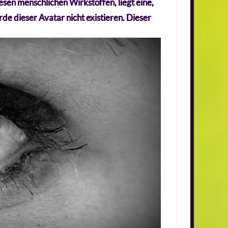
esen menschlichen Wirkstoffen, liegt eine,
rde dieser Avatar nicht existieren. Dieser