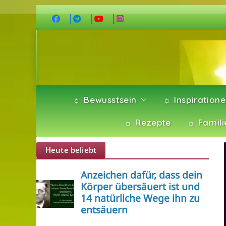
Zum
Inhalt
springen
☼ Bewusstsein
☼ Inspiration
☼ Rezepte
☼ Famili
Heute beliebt