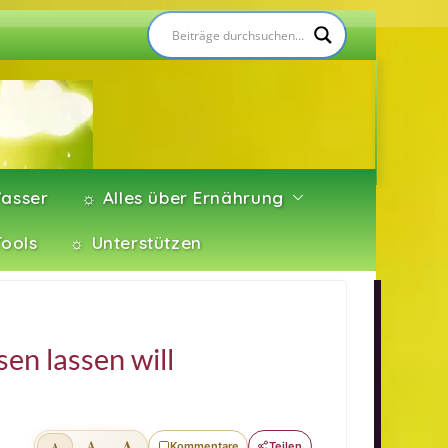
asser
☼ Alles über Ernährung
Tools
☼ Unterstützen
sen lassen will
A
A
Kommentare
Teilen
A