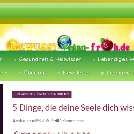
en
☼ Gesundheit & Heilwissen
☼ Lebendiges W
e
☼ Über uns
☼ Newsletter
☼ Lieblings-
☼ BEWUSSTSEIN, PSYCHE, LEBEN UND TOD
5 Dinge, die deine Seele dich wis
Ashatur
559 Aufrufe
0 Kommentare
🎧
Lieber anhören?
·
ca.
6
Min
·
am Ende
↓