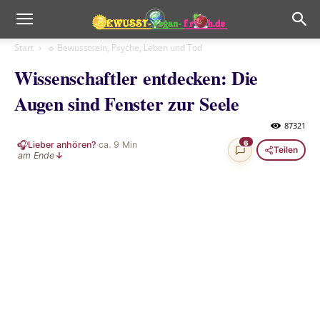
Start
☼ Bewusstsein, Psyche, Leben und Tod
Wissenschaftler entdecken: Die
Augen sind Fenster zur Seele
87321
🎧
6
Lieber anhören?
·
ca.
9
Min
Teilen
am Ende
↓