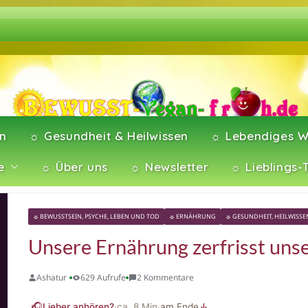
en
☼ Gesundheit & Heilwissen
☼ Lebendiges W
e
☼ Über uns
☼ Newsletter
☼ Lieblings-
☼ BEWUSSTSEIN, PSYCHE, LEBEN UND TOD
☼ ERNÄHRUNG
☼ GESUNDHEIT, HEILWISSE
Unsere Ernährung zerfrisst uns
Ashatur
629 Aufrufe
2 Kommentare
🎧
Lieber anhören?
·
ca.
8
Min
·
am Ende
↓