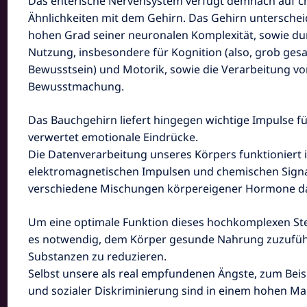
Das enterische Nervensystem verfügt demnach auf c
Ähnlichkeiten mit dem Gehirn. Das Gehirn unterschei
hohen Grad seiner neuronalen Komplexität, sowie dur
Nutzung, insbesondere für Kognition (also, g
rob ges
Bewusstsein) und Motorik, sowie die Verarbeitung v
Bewusstmachung
.
Das Bauchgehirn liefert hingegen wichtige Impulse fü
verwertet emotionale Eindrücke.
Die Datenverarbeitung unseres Körpers funktioniert 
elektromagnetischen Impulsen und chemischen Signal
verschiedene Mischungen körpereigener Hormone da
Um eine optimale Funktion dieses hochkomplexen Ste
es notwendig, dem Körper gesunde Nahrung zuzufüh
Substanzen zu reduzieren.
Selbst unsere als real empfundenen Ängste, zum Beisp
und sozialer Diskriminierung sind in einem hohen M