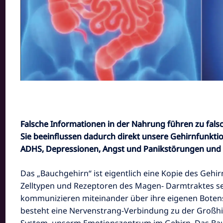
Falsche Informationen in der Nahrung führen zu fal
Sie beeinflussen dadurch direkt unsere Gehirnfunkt
ADHS, Depressionen, Angst und Panikstörungen und 
Das „Bauchgehirn“ ist eigentlich eine Kopie des Gehir
Zelltypen und Rezeptoren des Magen- Darmtraktes se
kommunizieren miteinander über ihre eigenen Botens
besteht eine Nervenstrang-Verbindung zu der Großh
System, unserm Emotionszentrum im Gehirn. Das Bau