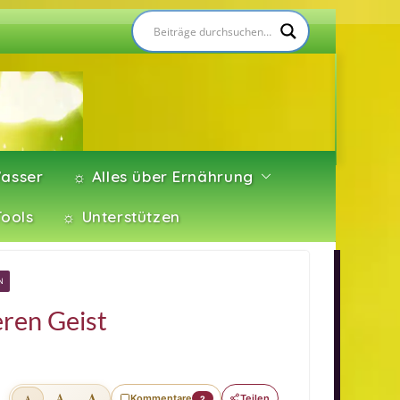
asser
☼ Alles über Ernährung
Tools
☼ Unterstützen
N
eren Geist
A
A
Kommentare
Teilen
A
2