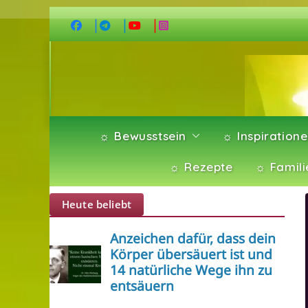
Zum
Inhalt
springen
☼ Bewusstsein
☼ Inspiration
☼ Rezepte
☼ Famili
Heute beliebt