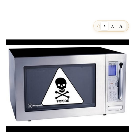
A
A
A