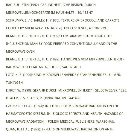
BAG-BULLETIN (1992): GESUNDHEITLICHE RISIKEN DURCH
MIKROWELLENKOCHGERATE IM HAUSHALT? – 10: 138-47.
SCHRUMPF, E. / CHARLEY, H. (1975): TEXTURE OF BROCCOLI AND CARROTS
COOKED BY MICROWAVE ENERGY. – J. FOOD SCIENCE, 40: 1025-29.
BLANC, B. H. / HERTEL, H. U. (1992): COMPARATIVE STUDY ABOUT THE
INFLUENCE ON MAN BY FOOD PREPARED CONVENTIONALLY AND IN THE
MICROWAVE-OVEN.
BLANC, B. H. / HERTEL, H. U. (1992): HÄNDE WEG VOM MIKROWELLENHERD! –
RAUM&ZEIT SPECIAL NR. 6, EHLERS, SAUERLACH.
LOTZ, K.-E. (1990): SIND MIKROWELLENHERDE GEFAHRENHERDE? – ULMER,
TUNINGEN.
EHRET, W. (1990): GEFAHR DURCH MIKROWELLENHERD? – SELECTA 26/27: 1285.
DEALER, F. S. / LACEY, R. (1990): NATURE 344: 496.
CZERSKI, P. ET AL. (1974): INFLUENCE OF MICROWAVE RADIATION ON THE
HAEMATOPOETIC SYSTEM. IN: BIOLOGIC EFFECTS AND HEALTH HAZARDS OF
MICROWAVE RADIATION. – POLISH MEDICAL PUBLISHERS, WARSCHAU.
QUAN, R. ET AL. (1992): EFFECTS OF MICROWAVE RADIATION ON ANTI-