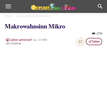
Start
☼ Gesundheit, Heilwissen
Makrowahnsinn Mikro
2733
🎧
Lieber anhören?
·
ca.
12
Min
Teilen
am Ende
↓