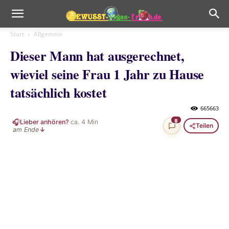
Start
Allgemein
Dieser Mann hat ausgerechnet,
wieviel seine Frau 1 Jahr zu Hause
tatsächlich kostet
665663
🎧
8
Lieber anhören?
·
ca.
4
Min
Teilen
am Ende
↓