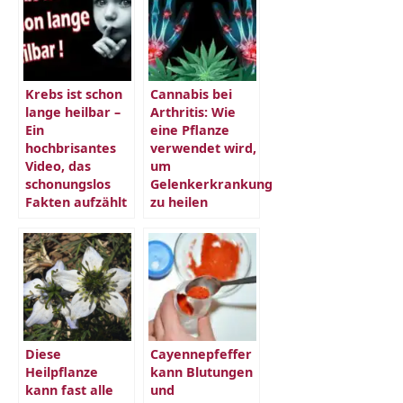
Krebs ist schon
Cannabis bei
lange heilbar –
Arthritis: Wie
Ein
eine Pflanze
hochbrisantes
verwendet wird,
Video, das
um
schonungslos
Gelenkerkrankung
Fakten aufzählt
zu heilen
Diese
Cayennepfeffer
Heilpflanze
kann Blutungen
kann fast alle
und