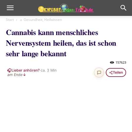
Start
☼ Gesundheit, Heilwissen
Cannabis kann menschliches
Nervensystem heilen, das ist schon
sehr lange bekannt
157623
🎧
Lieber anhören?
·
ca.
3
Min
Teilen
am Ende
↓