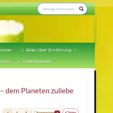
asser
☼ Alles über Ernährung
Tools
☼ Unterstützen
 – dem Planeten zuliebe
A
A
Kommentare
Teilen
A
1