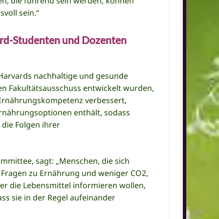
en, die führend sein werden, können
voll sein.“
rvard-Studenten und Dozenten
Harvards nachhaltige und gesunde
ren Fakultätsausschuss entwickelt wurden,
ie Ernährungskompetenz verbessert,
Ernährungsoptionen enthält, sodass
 die Folgen ihrer
mmittee, sagt: „Menschen, die sich
f Fragen zu Ernährung und weniger CO2,
er die Lebensmittel informieren wollen,
ass sie in der Regel aufeinander