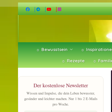
Zum
Inhalt
springen
☼ Bewusstsein
☼ Inspiration
☼ Rezepte
☼ Famili
Der kostenlose Newsletter
Wissen und Impulse, die dein Leben bewusster,
gesünder und leichter machen. Nur 1 bis 2 E-Mails
pro Woche.