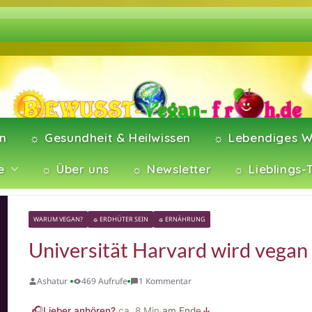
en
☼ Gesundheit & Heilwissen
☼ Lebendiges W
e
☼ Über uns
☼ Newsletter
☼ Lieblings-
WARUM VEGAN?
☼ ERDHÜTER SEIN
☼ ERNÄHRUNG
Universität Harvard wird vegan
Ashatur
469 Aufrufe
1 Kommentar
🎧
Lieber anhören?
·
ca.
8
Min
·
am Ende
↓