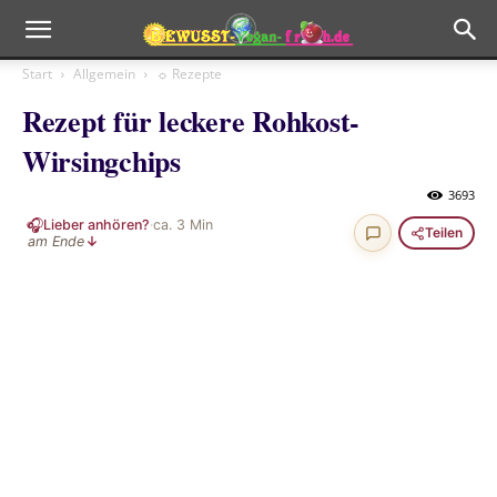
Start
Allgemein
☼ Rezepte
Rezept für leckere Rohkost-
Wirsingchips
3693
🎧
Lieber anhören?
·
ca.
3
Min
Teilen
am Ende
↓