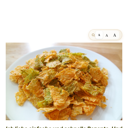
A
A
A