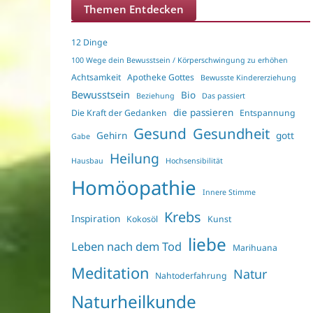
Themen Entdecken
12 Dinge
100 Wege dein Bewusstsein / Körperschwingung zu erhöhen
Achtsamkeit
Apotheke Gottes
Bewusste Kindererziehung
Bewusstsein
Bio
Beziehung
Das passiert
die passieren
Die Kraft der Gedanken
Entspannung
Gesund
Gesundheit
Gehirn
gott
Gabe
Heilung
Hausbau
Hochsensibilität
Homöopathie
Innere Stimme
Krebs
Inspiration
Kokosöl
Kunst
liebe
Leben nach dem Tod
Marihuana
Meditation
Natur
Nahtoderfahrung
Naturheilkunde