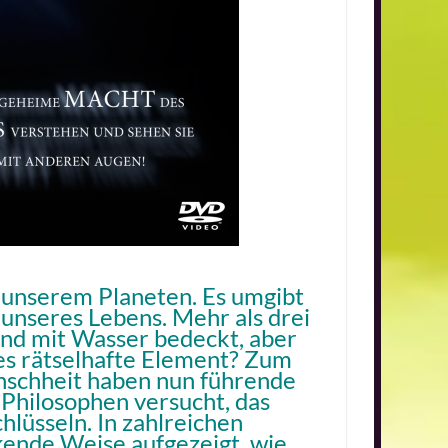
f unserem Planeten. Es umgibt
 unseres Lebens. Mehr als drei
sind mit Wasser bedeckt, aber
s rätselhafte Element? Zum
nschheit haben nun führende
d Philosophen versucht, das
lüsseln. In zahlreichen
ende Weise aufgezeigt, wie