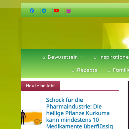
Zum
Inhalt
springen
☼ Bewusstsein
☼ Inspiration
☼ Rezepte
☼ Famili
Heute beliebt