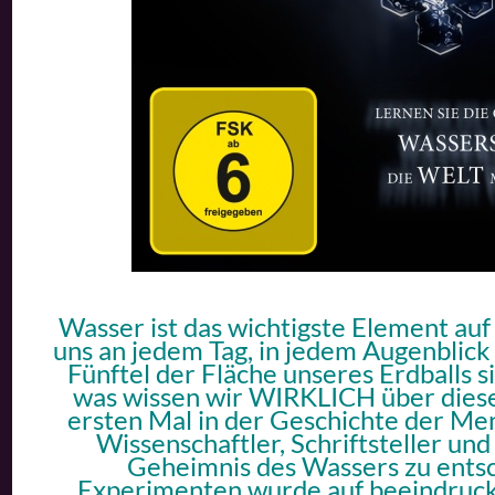
Wasser ist das wichtigste Element au
uns an jedem Tag, in jedem Augenblick
Fünftel der Fläche unseres Erdballs 
was wissen wir WIRKLICH über diese
ersten Mal in der Geschichte der Me
Wissenschaftler, Schriftsteller un
Geheimnis des Wassers zu entsch
Experimenten wurde auf beeindruck