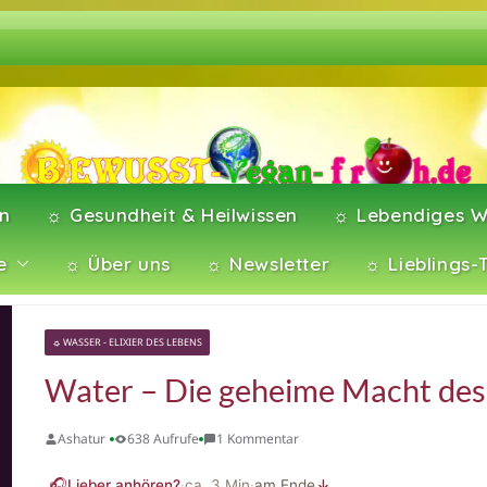
en
☼ Gesundheit & Heilwissen
☼ Lebendiges W
e
☼ Über uns
☼ Newsletter
☼ Lieblings-
☼ WASSER - ELIXIER DES LEBENS
Water – Die geheime Macht des
Ashatur
638 Aufrufe
1 Kommentar
🎧
Lieber anhören?
·
ca.
3
Min
·
am Ende
↓