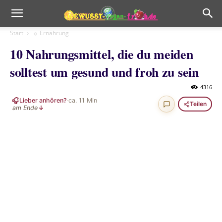
Start
☼ Ernährung
10 Nahrungsmittel, die du meiden
solltest um gesund und froh zu sein
4316
🎧
Lieber anhören?
·
ca.
11
Min
Teilen
am Ende
↓