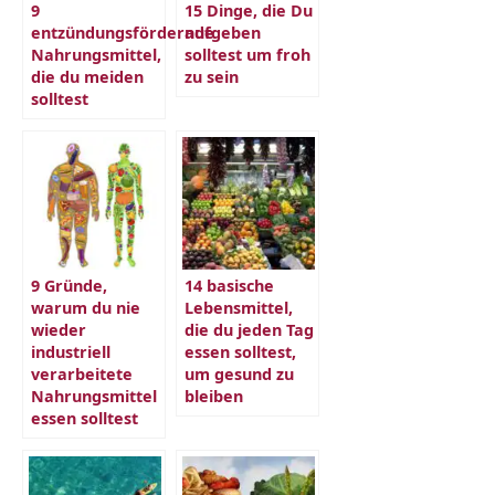
9
15 Dinge, die Du
entzündungsfördernde
aufgeben
Nahrungsmittel,
solltest um froh
die du meiden
zu sein
solltest
9 Gründe,
14 basische
warum du nie
Lebensmittel,
wieder
die du jeden Tag
industriell
essen solltest,
verarbeitete
um gesund zu
Nahrungsmittel
bleiben
essen solltest