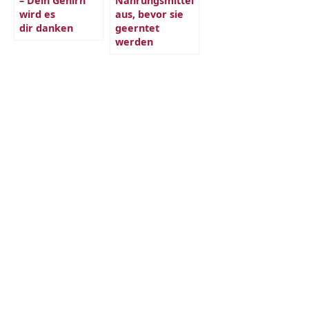
– Dein Gehirn
Nahrungsmittel
wird es
aus, bevor sie
dir danken
geerntet
werden