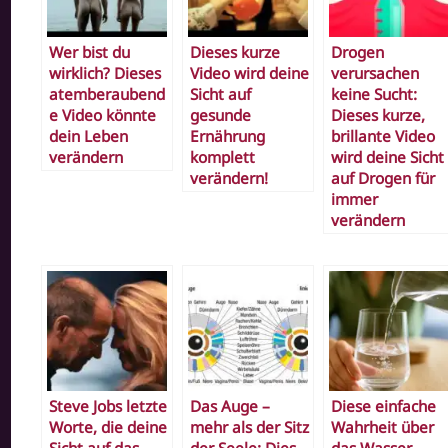
Wer bist du
Dieses kurze
Drogen
wirklich? Dieses
Video wird deine
verursachen
atemberaubend
Sicht auf
keine Sucht:
e Video könnte
gesunde
Dieses kurze,
dein Leben
Ernährung
brillante Video
verändern
komplett
wird deine Sicht
verändern!
auf Drogen für
immer
verändern
Steve Jobs letzte
Das Auge –
Diese einfache
Worte, die deine
mehr als der Sitz
Wahrheit über