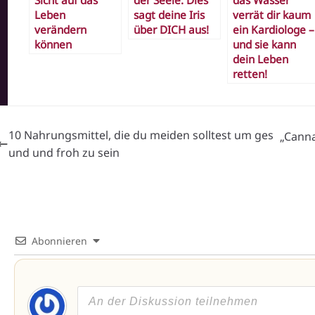
Sicht auf das
der Seele: Dies
das Wasser
Leben
sagt deine Iris
verrät dir kaum
verändern
über DICH aus!
ein Kardiologe –
können
und sie kann
dein Leben
retten!
10 Nahrungsmittel, die du meiden solltest um ges
„Canna
und und froh zu sein
Abonnieren