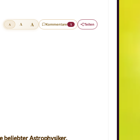
A
A
Kommentare
Teilen
A
1
 beliebter Astrophysiker,