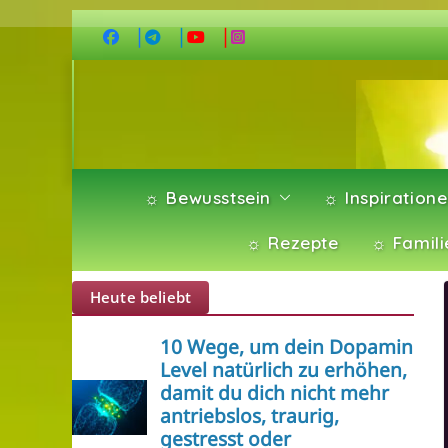
Zum
Inhalt
springen
☼ Bewusstsein
☼ Inspiration
☼ Rezepte
☼ Famili
Heute beliebt