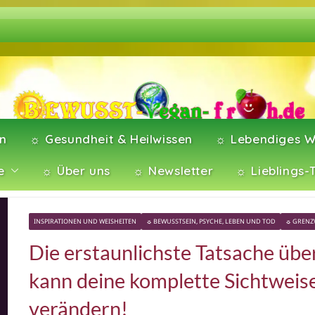
en
☼ Gesundheit & Heilwissen
☼ Lebendiges W
e
☼ Über uns
☼ Newsletter
☼ Lieblings-
INSPIRATIONEN UND WEISHEITEN
☼ BEWUSSTSEIN, PSYCHE, LEBEN UND TOD
☼ GRENZ
Die erstaunlichste Tatsache übe
kann deine komplette Sichtweis
verändern!