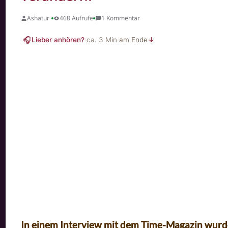
Ashatur
468 Aufrufe
1 Kommentar
🎧
Lieber anhören?
·
ca.
3
Min
·
am Ende
↓
In einem Interview mit dem Time-Magazin wurde