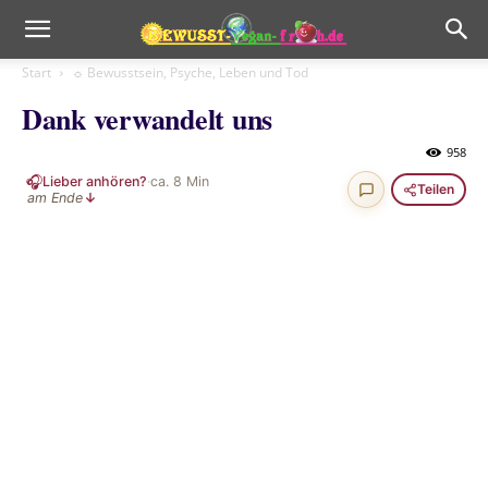
Start
☼ Bewusstsein, Psyche, Leben und Tod
Dank verwandelt uns
958
🎧
Lieber anhören?
·
ca.
8
Min
Teilen
am Ende
↓