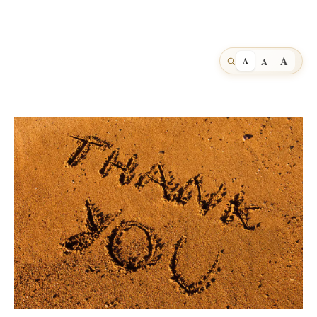
A
A
A