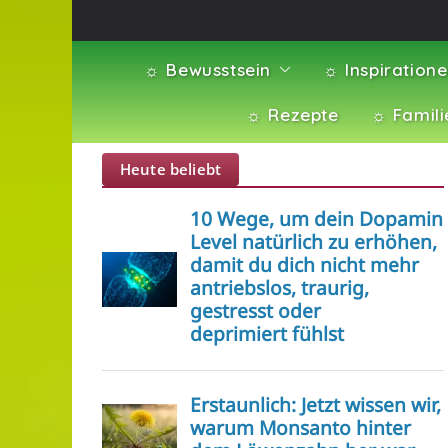
☼ Bewusstsein
☼ Inspiration
☼ Rezepte
☼ Famili
Heute beliebt