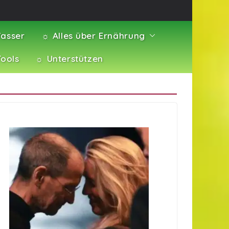
asser
☼ Alles über Ernährung
Tools
☼ Unterstützen