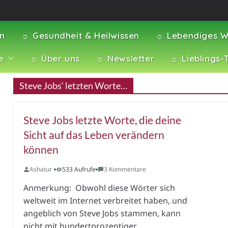
en
☼ Gesundheit & Heilwissen
☼ Lebendiges W
e
☼ Über uns
☼ Newsletter
☼ Lieblings-
Steve Jobs‘ letzten Worte…
Steve Jobs letzte Worte, die deine
Sicht auf das Leben verändern
können
Ashatur
533 Aufrufe
3 Kommentare
Anmerkung: Obwohl diese Wörter sich
weltweit im Internet verbreitet haben, und
angeblich von Steve Jobs stammen, kann
nicht mit hundertprozentiger