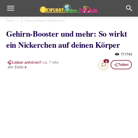
Start
☼ Gesundheit, Heilwissen
Gehirn-Booster und mehr: So wirkt
ein Nickerchen auf deinen Körper
711743
🎧
2
Lieber anhören?
·
ca.
7
Min
Teilen
am Ende
↓