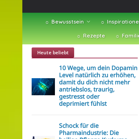
☼ Bewusstsein
☼ Inspiration
☼ Rezepte
☼ Famili
Heute beliebt