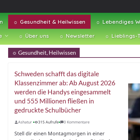
en
☼ Gesundheit & Heilwissen
☼ Lebendiges W
e
☼ Über uns
☼ Newsletter
☼ Lieblings-
☼ Gesundheit, Heilwissen
Schweden schafft das digitale
Klassenzimmer ab: Ab August 2026
werden die Handys eingesammelt
und 555 Millionen fließen in
gedruckte Schulbücher
Ashatur
315 Aufrufe
0 Kommentare
Stell dir einen Montagmorgen in einer