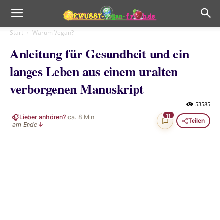
Start
Warum Vegan?
Anleitung für Gesundheit und ein
langes Leben aus einem uralten
verborgenen Manuskript
53585
🎧
11
Lieber anhören?
·
ca.
8
Min
Teilen
am Ende
↓