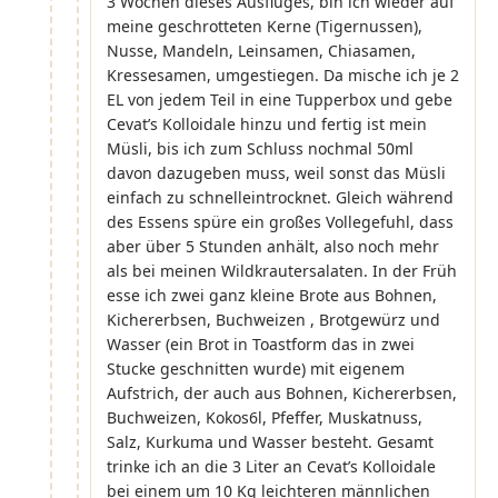
3 Wochen dieses Ausfluges, bin ich wieder auf
meine geschrotteten Kerne (Tigernussen),
Nusse, Mandeln, Leinsamen, Chiasamen,
Kressesamen, umgestiegen. Da mische ich je 2
EL von jedem Teil in eine Tupperbox und gebe
Cevat’s Kolloidale hinzu und fertig ist mein
Müsli, bis ich zum Schluss nochmal 50ml
davon dazugeben muss, weil sonst das Müsli
einfach zu schnelleintrocknet. Gleich während
des Essens spüre ein großes Vollegefuhl, dass
aber über 5 Stunden anhält, also noch mehr
als bei meinen Wildkrautersalaten. In der Früh
esse ich zwei ganz kleine Brote aus Bohnen,
Kichererbsen, Buchweizen , Brotgewürz und
Wasser (ein Brot in Toastform das in zwei
Stucke geschnitten wurde) mit eigenem
Aufstrich, der auch aus Bohnen, Kichererbsen,
Buchweizen, Kokos6l, Pfeffer, Muskatnuss,
Salz, Kurkuma und Wasser besteht. Gesamt
trinke ich an die 3 Liter an Cevat’s Kolloidale
bei einem um 10 Kg leichteren männlichen