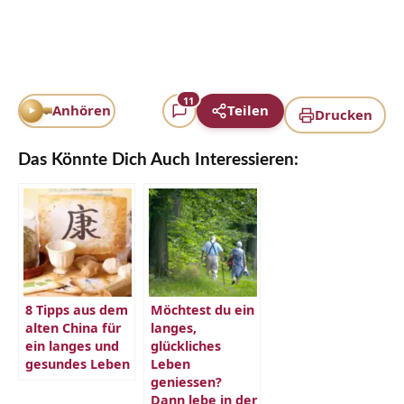
11
Anhören
Teilen
Drucken
Das Könnte Dich Auch Interessieren:
8 Tipps aus dem
Möchtest du ein
alten China für
langes,
ein langes und
glückliches
gesundes Leben
Leben
geniessen?
Dann lebe in der