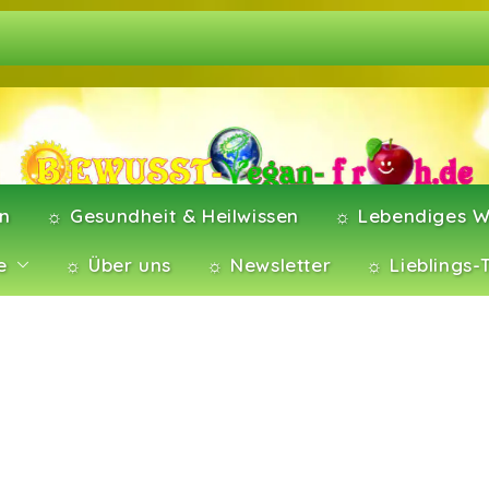
en
☼ Gesundheit & Heilwissen
☼ Lebendiges W
e
☼ Über uns
☼ Newsletter
☼ Lieblings-