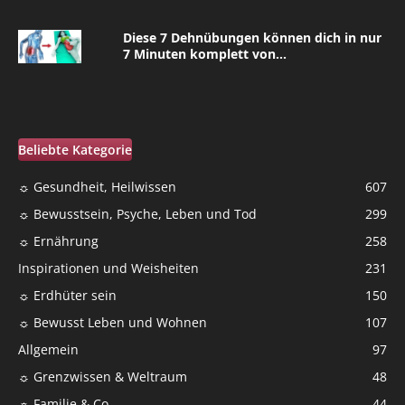
Diese 7 Dehnübungen können dich in nur
7 Minuten komplett von...
Beliebte Kategorie
☼ Gesundheit, Heilwissen
607
☼ Bewusstsein, Psyche, Leben und Tod
299
☼ Ernährung
258
Inspirationen und Weisheiten
231
☼ Erdhüter sein
150
☼ Bewusst Leben und Wohnen
107
Allgemein
97
☼ Grenzwissen & Weltraum
48
☼ Familie & Co
44