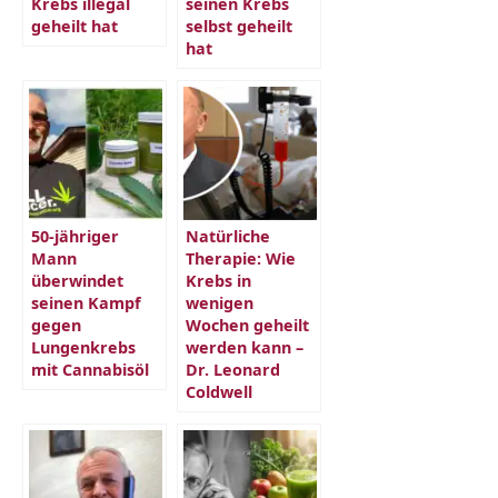
Krebs illegal
seinen Krebs
geheilt hat
selbst geheilt
hat
50-jähriger
Natürliche
Mann
Therapie: Wie
überwindet
Krebs in
seinen Kampf
wenigen
gegen
Wochen geheilt
Lungenkrebs
werden kann –
mit Cannabisöl
Dr. Leonard
Coldwell