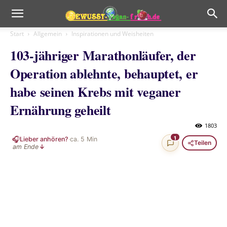
Start
Allgemein
Inspirationen und Weisheiten
103-jähriger Marathonläufer, der
Operation ablehnte, behauptet, er
habe seinen Krebs mit veganer
Ernährung geheilt
1803
🎧
1
Lieber anhören?
·
ca.
5
Min
Teilen
am Ende
↓