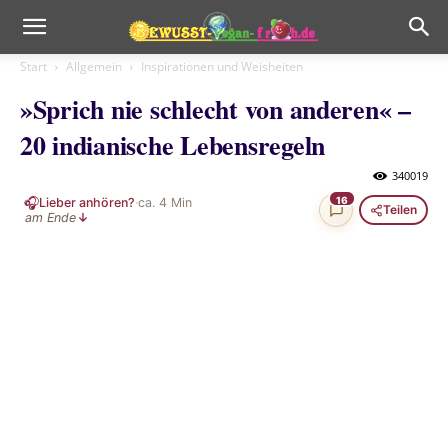
Start
Allgemein
Inspirationen und Weisheiten
»Sprich nie schlecht von anderen« –
20 indianische Lebensregeln
340019
🎧
16
Lieber anhören?
·
ca.
4
Min
Teilen
am Ende
↓