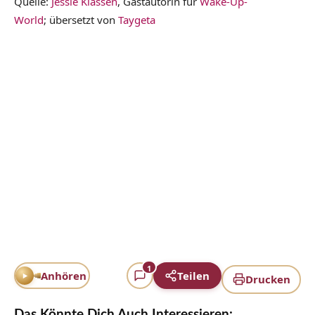
Quelle:
Jessie Klassen
, Gastautorin für
Wake-Up-
World
; übersetzt von
Taygeta
1
Anhören
Teilen
Drucken
Das Könnte Dich Auch Interessieren: