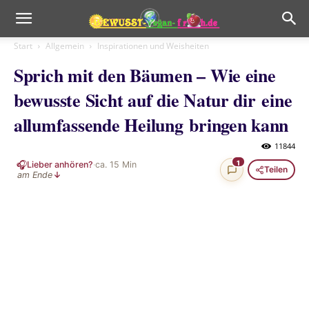
Start
Allgemein
Inspirationen und Weisheiten
Sprich mit den Bäumen – Wie eine
bewusste Sicht auf die Natur dir eine
allumfassende Heilung bringen kann
11844
🎧
1
Lieber anhören?
·
ca.
15
Min
Teilen
am Ende
↓