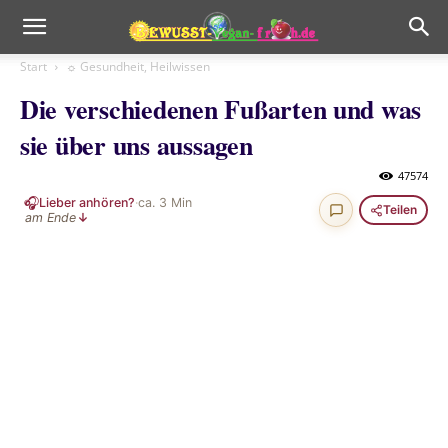
Start
☼ Gesundheit, Heilwissen
Die verschiedenen Fußarten und was
sie über uns aussagen
47574
🎧
Lieber anhören?
·
ca.
3
Min
Teilen
am Ende
↓