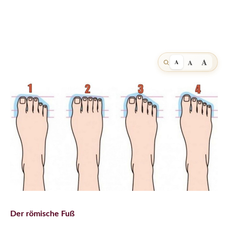
A
A
A
Der römische Fuß