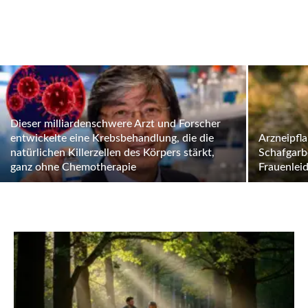
Dieser milliardenschwere Arzt und Forscher
entwickelte eine Krebsbehandlung, die die
Arzneipfl
natürlichen Killerzellen des Körpers stärkt,
Schafgarb
ganz ohne Chemotherapie
Frauenlei