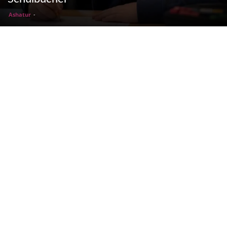
Ashatur
-